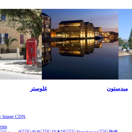
ميدستون
غلوستر
rv Image CDN
.
erms