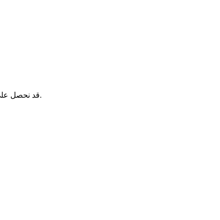
قد نحصل على عمولة عند الحجز عبر هذه الروابط، دون أي تكلفة إضافية عليك.