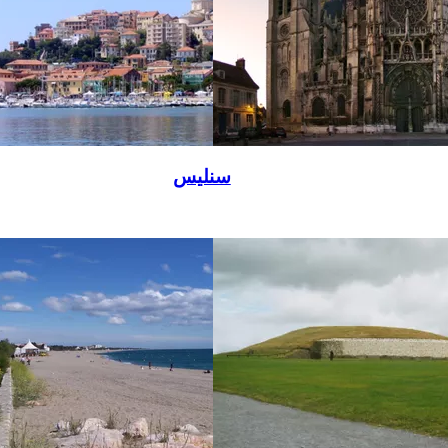
سنليس