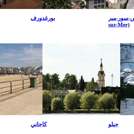
ر-مير (Argelès-
بورغدورف
sur-Mer)
جيلو
كاجاني