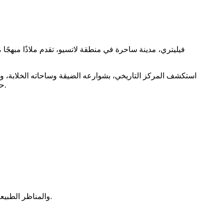
فيليتري، مدينة ساحرة في منطقة لاتسيو، تقدم ملاذًا مبهجًا
استكشف المركز التاريخي، بشوارعه الضيقة وساحاته الخلابة، وا
حديقة فيلا جينيتي. سواء كنت مهتمًا بالتاريخ أو الثقافة أو ببساطة الاستمتاع بالطريقة الإيطالية في الحياة، فإن فيليتري توفر تجربة لا تُنسى.
تشتهر فيليتري بتاريخها الغني، والآثار الرومانية القديمة، والهندسة المعمارية من القرون الوسطى، وإنتاج النبيذ (Velletri DOC)، والمناظر الطبيعية الجميلة.