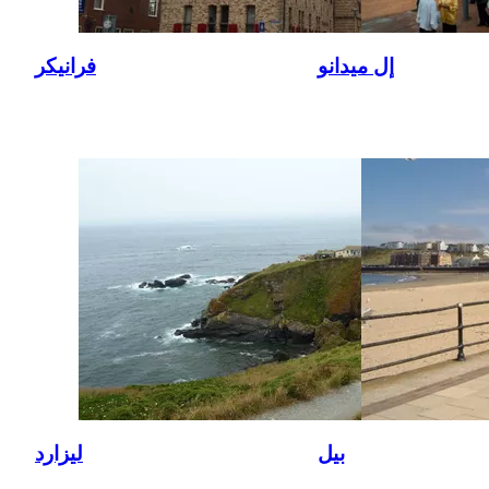
إل ميدانو
فرانيكر
بيل
ليزارد