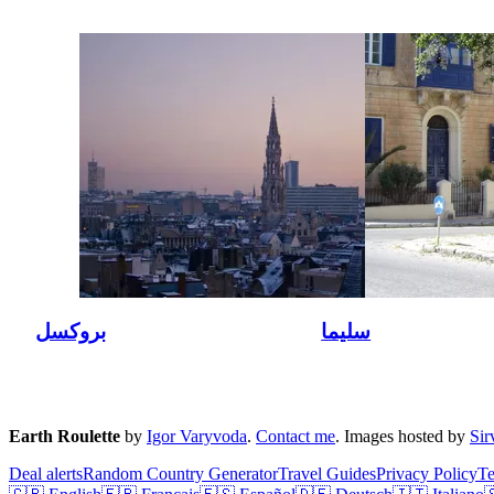
سليما
بروكسل
Earth Roulette
by
Igor Varyvoda
.
Contact me
.
Images hosted by
Si
Deal alerts
Random Country Generator
Travel Guides
Privacy Policy
T