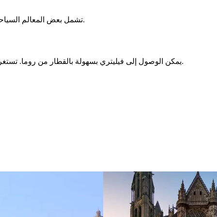
تشمل بعض المعالم السياحية التي يجب زيارتها متحف الآثار المدنية، والمركز التاريخي، وحديقة فيلا جينيتي. يوصى أيضًا بشدة بتذوق النبيذ في مزارع الكروم المحلية.
يمكن الوصول إلى فيليتري بسهولة بالقطار من روما. تستغرق الرحلة حوالي 30-45 دقيقة. يمكنك أيضًا الوصول إلى فيليتري بالسيارة، حيث تقع المدينة على بعد حوالي 40 كيلومترًا جنوب شرق روما.