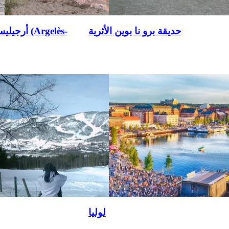
حديقة برو نا بوين الأثرية
أرجيليس-سو
لوليا