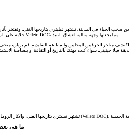
 من صخب الحياة في المدينة. تشتهر فيليتري بتاريخها الغني، وتفتخر بآ
خلابة على الريف المحيط. تشتهر المدينة أيضًا بإنتاج النبيذ، وخاصة نبيذها الشهير Velletri DOC، مما يجعلها وجهة مثالية لعشاق النبيذ.
كتشف متاجر الحرفيين المحليين والمطاعم التقليدية. قم بزيارة متحف ا
ما هي بعض 