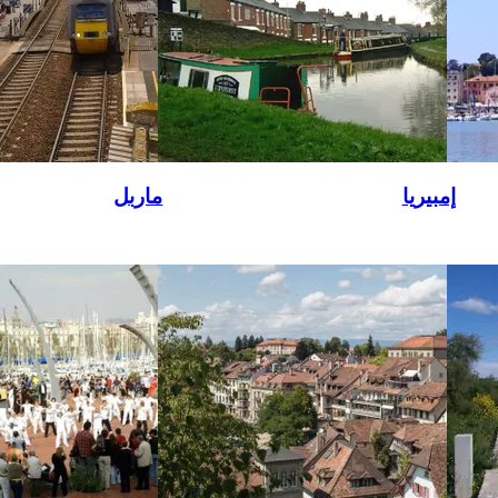
إمبيريا
ماربل