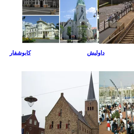
داوليش
كابوشفار