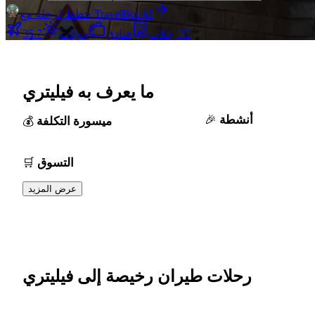
خطط لرحلة مع TravelBot AI
35.7°C
رحلات
فنادق
جولات
ما يعرف به فيليتري
أنشطة
ميسورة التكلفة
التسوق
عرض المزيد
رحلات طيران رخيصة إلى فيليتري