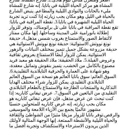
المشاة هو مركز الحياة الليلية في باتايا. إنه شارع للمشاة
مليء بالحانات والنوادي الليلية والمطاعم. ينبض الشارع
بالحياة في الليل وهو مكان يجب زيارته إذا كنت تريد تجربة
الحياة الليلية الشهيرة في باتايا.3. نقطة المراقبة في باتايا:
تقع نقطة المراقبة في باتايا على تل براتومناك، وتوفر للزوار
إطلالة بانورامية على المدينة وساحلها. إنها مكان ممتاز
لالتقاط الصور والاستمتاع بغروب شمس مذهل.4. حديقة
نونغ نووتش الاستوائية: حديقة نونغ نووتش الاستوائية هي
حديقة مزروعة بشكل جميل تتميز بمختلف النباتات والزهور
الاستوائية. يمكن للزوار أيضًا الاستمتاع بعروض ثقافية
وعروض الفيلة.5. ملاذ الحقيقة: ملاذ الحقيقة هو معبد فريد
مصنوع بالكامل من الخشب. يتميز بنقوش وتماثيل معقدة،
وهو شهادة على العمارة والحرفية التايلاندية التقليدية.6.
السوق العائم: سوق باتايا العائم هو نسخة من السوق العائم
التايلاندي التقليدي. يمكن للزوار شراء مختلف الهدايا
التذكارية والمنتجات الطازجة والاستمتاع بالطعام التايلاندي
التقليدي من البائعين في السوق.7. عرض تيفاني كاباريه: إذا
كنت تبحث عن عرض مذهل، فإن عرض تيفاني كاباريه هو
مكان يجب زيارته. إنه عرض كاباريه للمتحولين جنسيًا
مشهور عالميًا يجمع بين الأزياء اللامعة والموسيقى
والرقص.توفر باتايا للزوار مزيجًا مثيرًا من الشواطئ والثقافة
والحياة الليلية والأنشطة الممتعة. إنها الوجهة المثالية لأولئك
الذين يريدون الاسترخاء والاستكشاف وتجربة أفضل ما