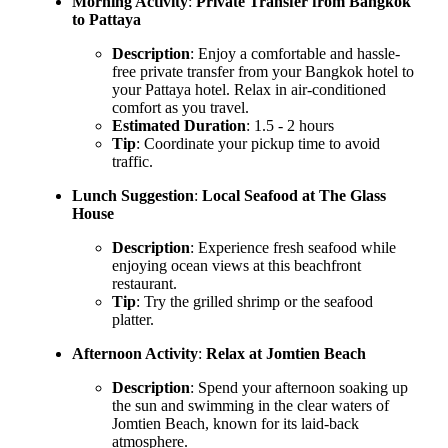
Morning Activity
:
Private Transfer from Bangkok
to Pattaya
Description
: Enjoy a comfortable and hassle-
free private transfer from your Bangkok hotel to
your Pattaya hotel. Relax in air-conditioned
comfort as you travel.
Estimated Duration
: 1.5 - 2 hours
Tip
: Coordinate your pickup time to avoid
traffic.
Lunch Suggestion
:
Local Seafood at The Glass
House
Description
: Experience fresh seafood while
enjoying ocean views at this beachfront
restaurant.
Tip
: Try the grilled shrimp or the seafood
platter.
Afternoon Activity
:
Relax at Jomtien Beach
Description
: Spend your afternoon soaking up
the sun and swimming in the clear waters of
Jomtien Beach, known for its laid-back
atmosphere.