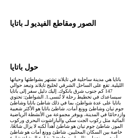
الصور ومقاطع الفيديو لـ باتايا
حول باتايا
باتايا هي مدينة ساحلية في تايلاند تشتهر بشواطئها وحياتها
الليلية. تقع على الساحل الشرقي لخليج تايلاند وتبعد حوالي
147 كم جنوب شرق بانكوك. إليك دليل سفر إلى باتايا
سيساعدك في تخطيط رحلة لا تُنسى.1. الشواطئ: تحتوي
باتايا على عدة شواطئ، بما في ذلك شاطئ باتايا وشاطئ
جوم تيان وشاطئ وونغ أمات. شاطئ باتايا هو الأكثر شعبية
وازدحامًا في المدينة، ويوفر مجموعة من الأنشطة الرياضية
المائية مثل ركوب الجت سكي والباراشوت البحري وركوب
الموز. شاطئ جوم تيان هو شاطئ أهدأ لكنه لا يزال شائعًا،
خاصة بين السكان المحليين. شاطئ وونغ أمات هو شاطئ
أصغر ومنعزل مثالي ليوم هادئ.2. شارع المشاة: شارع