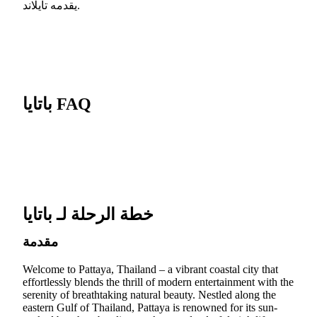
يقدمه تايلاند.
باتايا FAQ
خطة الرحلة لـ باتايا
مقدمة
Welcome to Pattaya, Thailand – a vibrant coastal city that
effortlessly blends the thrill of modern entertainment with the
serenity of breathtaking natural beauty. Nestled along the
eastern Gulf of Thailand, Pattaya is renowned for its sun-