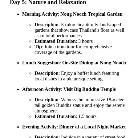
Day 5: Nature and Relaxation
Morning Activity
:
Nong Nooch Tropical Garden
Description
: Explore beautifully landscaped
gardens that showcase Thailand's flora as well
as cultural performances.
Estimated Duration
: 3 hours
Tip
: Join a tram tour for comprehensive
coverage of the gardens.
Lunch Suggestion
:
On-Site Dining at Nong Nooch
Description
: Enjoy a buffet lunch featuring
local dishes in a picturesque setting.
Afternoon Activity
:
Visit Big Buddha Temple
Description
: Witness the impressive 18-meter
tall golden Buddha statue and enjoy the serene
atmosphere.
Estimated Duration
: 1.5 hours
Evening Activity
:
Dinner at a Local Night Market
Description
: Indulge in a variety of street food