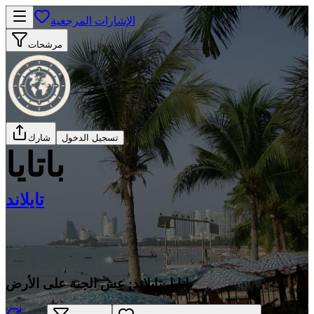
الإشارات المرجعية
مرشحات
تسجيل الدخول
شارك
باتايا
تايلاند
باتايا، تايلاند: عِش الجنة على الأرض