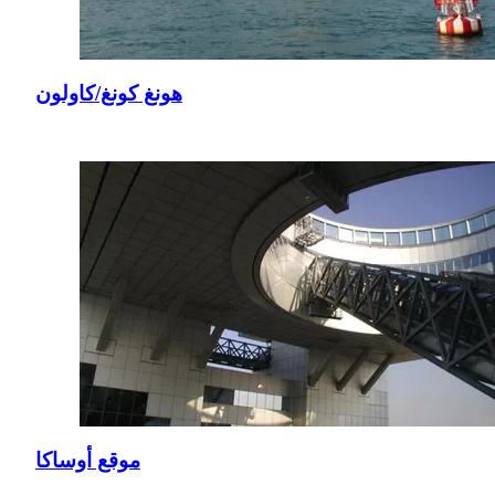
هونغ كونغ/كاولون
موقع أوساكا