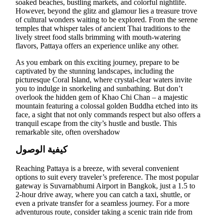
soaked beaches, bustling markets, and colorful nightlife.
However, beyond the glitz and glamour lies a treasure trove
of cultural wonders waiting to be explored. From the serene
temples that whisper tales of ancient Thai traditions to the
lively street food stalls brimming with mouth-watering
flavors, Pattaya offers an experience unlike any other.
As you embark on this exciting journey, prepare to be
captivated by the stunning landscapes, including the
picturesque Coral Island, where crystal-clear waters invite
you to indulge in snorkeling and sunbathing. But don’t
overlook the hidden gem of Khao Chi Chan – a majestic
mountain featuring a colossal golden Buddha etched into its
face, a sight that not only commands respect but also offers a
tranquil escape from the city’s hustle and bustle. This
remarkable site, often overshadow
كيفية الوصول
Reaching Pattaya is a breeze, with several convenient
options to suit every traveler’s preference. The most popular
gateway is Suvarnabhumi Airport in Bangkok, just a 1.5 to
2-hour drive away, where you can catch a taxi, shuttle, or
even a private transfer for a seamless journey. For a more
adventurous route, consider taking a scenic train ride from