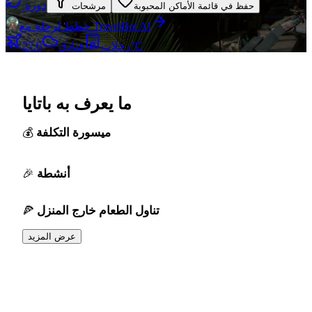
دوره
حفظ في قائمة الأماكن المحبوبة
مرشحات
خطط لرحلة مع TravelBot AI
27.6°C
رحلات
فنادق
ما يعرف به باتايا
ميسورة التكلفة
أنشطة
تناول الطعام خارج المنزل
عرض المزيد