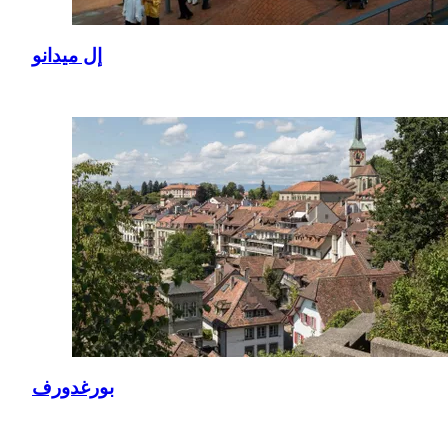
إل ميدانو
بورغدورف