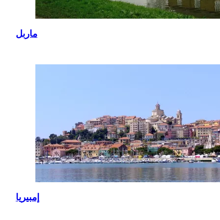
ماربل
إمبيريا