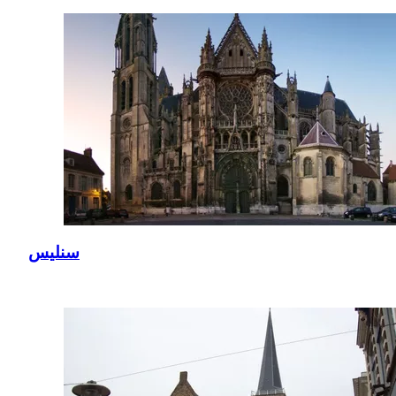
سنليس