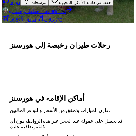
دوره
حفظ في قائمة الأماكن المحبوبة
مرشحات
خطط لرحلة مع TravelBot AI
16.8°C
رحلات
فنادق
رحلات طيران رخيصة إلى هورسنز
أماكن الإقامة في هورسنز
قارن الخيارات وتحقق من الأسعار والتوافر الحاليين.
قد نحصل على عمولة عند الحجز عبر هذه الروابط، دون أي
تكلفة إضافية عليك.