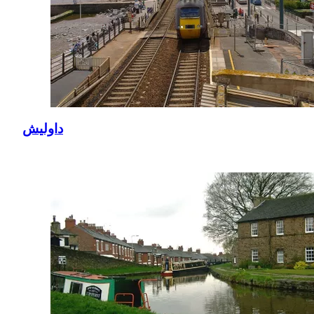
داوليش