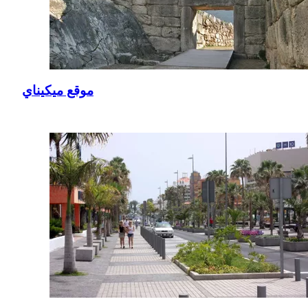
موقع ميكيناي