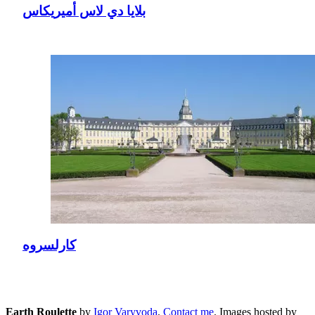
بلايا دي لاس أميريكاس
كارلسروه
Earth Roulette
by
Igor Varyvoda
.
Contact me
.
Images hosted by