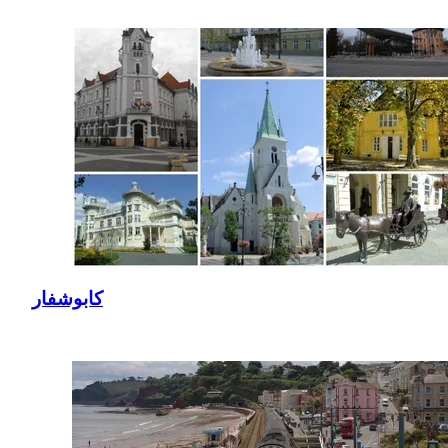
كابوشفار