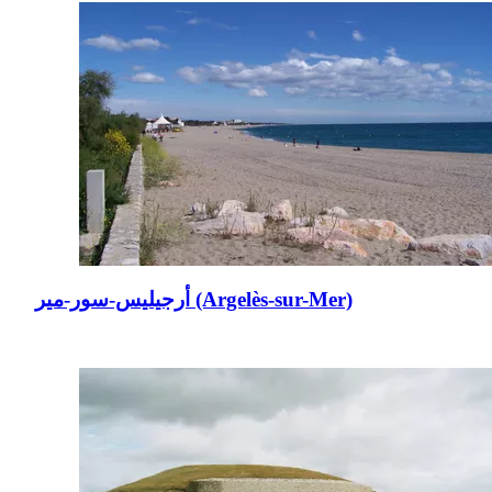
أرجيليس-سور-مير (Argelès-sur-Mer)