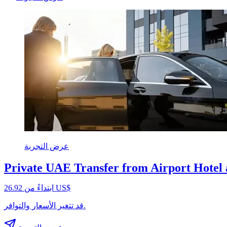
عرض التجربة
Private UAE Transfer from Airport Hotel a
ابتداءً من ‏26.92 US$
قد تتغير الأسعار والتوافر.