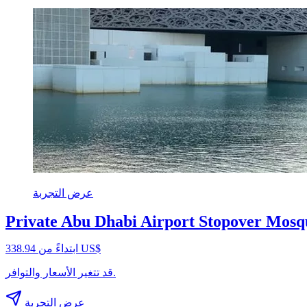
عرض التجربة
Private Abu Dhabi Airport Stopover Mosq
ابتداءً من ‏338.94 US$
قد تتغير الأسعار والتوافر.
عرض التجربة