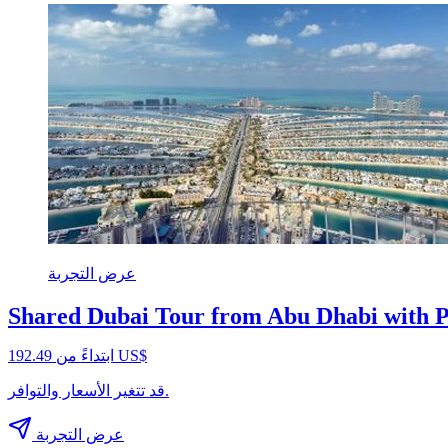
عرض التجربة
Shared Dubai Tour from Abu Dhabi with 
ابتداءً من ‏192.49 US$
قد تتغير الأسعار والتوافر.
عرض التجربة