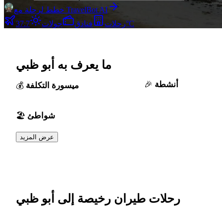
خطط لرحلة مع TravelBot AI
37.7°C
رحلات
فنادق
جولات
ما يعرف به أبو ظبي
أنشطة
ميسورة التكلفة
شواطئ
عرض المزيد
رحلات طيران رخيصة إلى أبو ظبي