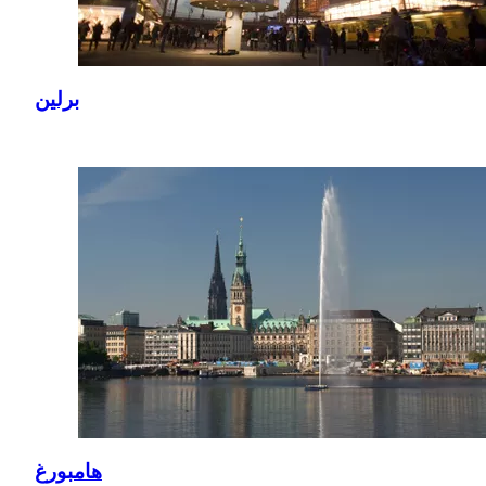
برلين
هامبورغ