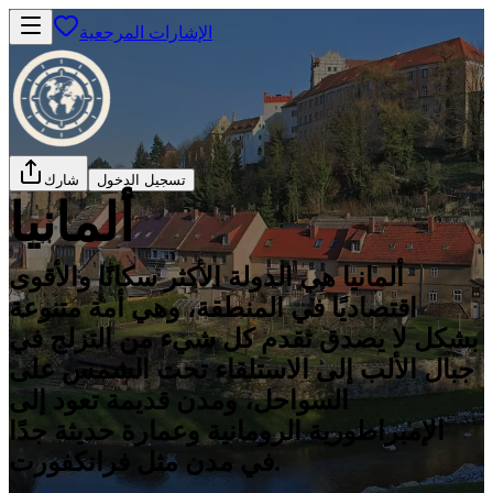
الإشارات المرجعية
تسجيل الدخول
شارك
ألمانيا
ألمانيا هي الدولة الأكثر سكانًا والأقوى
اقتصاديًا في المنطقة، وهي أمة متنوعة
بشكل لا يصدق تقدم كل شيء من التزلج في
جبال الألب إلى الاستلقاء تحت الشمس على
السواحل، ومدن قديمة تعود إلى
الإمبراطورية الرومانية وعمارة حديثة جدًا
في مدن مثل فرانكفورت.