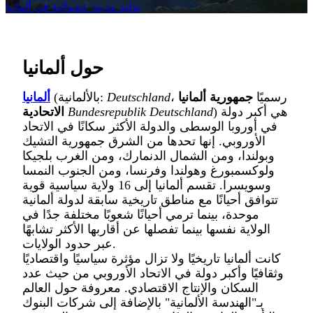
توليد مدينة عشوائية في ألمانيا
حول ألمانيا
، رسميًا
جمهورية ألمانيا
Deutschland
(بالألمانية:
ألمانيا
) هي أكبر دولة
Bundesrepublik Deutschland
الاتحادية
في أوروبا الوسطى والدولة الأكثر سكانًا في الاتحاد
الأوروبي. إنها تحدها من الشرق جمهورية التشيك
وبولندا، ومن الشمال الدنمارك، ومن الغرب بلجيكا
ولوكسمبورغ وهولندا وفرنسا، ومن الجنوب النمسا
وسويسرا. تقسم ألمانيا إلى 16 ولاية سياسية قوية
تتوافق أحيانًا مع مناطق تاريخية سابقة لدولة ألمانية
موحدة، بينما ترمي أحيانًا شعوبًا مختلفة جدًا في
الولاية نفسها بينما تفصلها عن أقاربها الأكثر تشابهًا
عبر حدود الولايات.
كانت ألمانيا تاريخيًا ولا تزال مؤثرة سياسيًا واقتصاديًا
وثقافيًا وأكبر دولة في الاتحاد الأوروبي من حيث عدد
السكان والإنتاج الاقتصادي. معروفة حول العالم
بـ"الهندسة الألمانية" بالإضافة إلى شركات البنوك