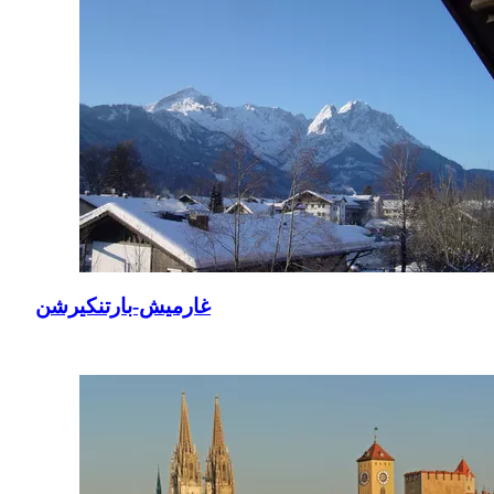
غارميش-بارتنكيرشن