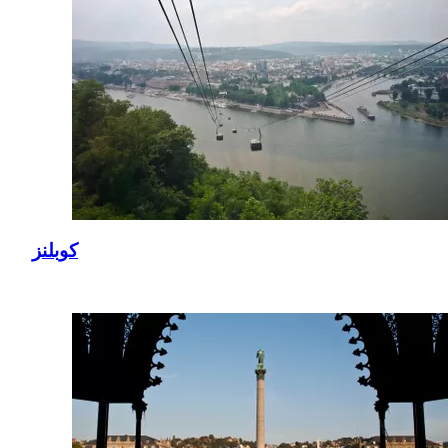
كوبلنز