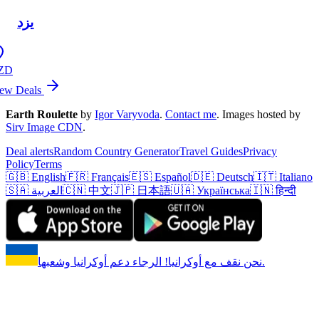
يزد
ZD
ew Deals
Earth Roulette
by
Igor Varyvoda
.
Contact me
.
Images hosted by
Sirv Image CDN
.
Deal alerts
Random Country Generator
Travel Guides
Privacy
Policy
Terms
🇬🇧 English
🇫🇷 Français
🇪🇸 Español
🇩🇪 Deutsch
🇮🇹 Italiano
🇮🇳 हिन्दी
🇺🇦 Українська
🇯🇵 日本語
🇨🇳 中文
🇸🇦 العربية
نحن نقف مع أوكرانيا! الرجاء دعم أوكرانيا وشعبها.