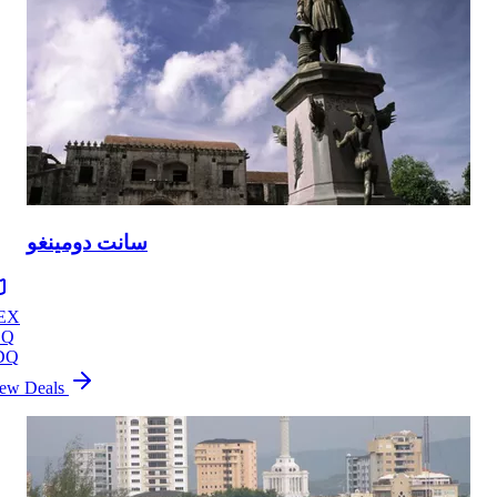
سانت دومينغو
EX
BQ
DQ
ew Deals