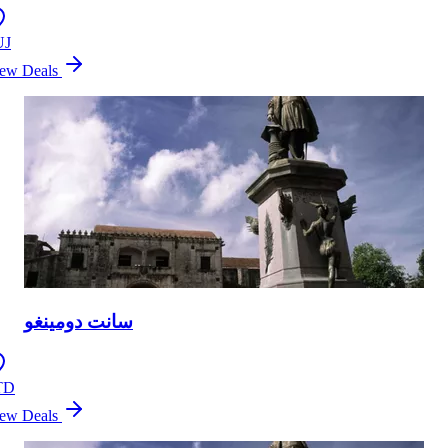
UJ
ew Deals
سانت دومينغو
TD
ew Deals