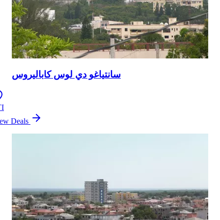
سانتياغو دي لوس كاباليروس
I
ew Deals