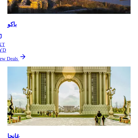
باكو
XT
YD
ew Deals
غانجا